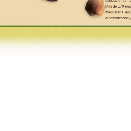
asociaciones. T
Mas de 170 empr
maquinaria, equ
automatizados y
generacion, entr
del agua y prom
Agritech 4.0, el
conocimientos. E
de la nueva PAC,
el desafio del 
productivos.
Agritech_suppor
volver ...